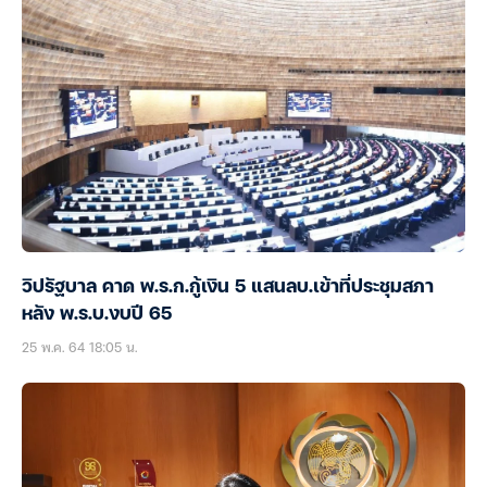
วิปรัฐบาล คาด พ.ร.ก.กู้เงิน 5 แสนลบ.เข้าที่ประชุมสภา
หลัง พ.ร.บ.งบปี 65
25 พ.ค. 64 18:05 น.