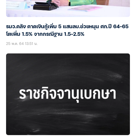
รมว.คลัง คาดเงินกู้เพิ่ม 5 แสนลบ.ช่วยหนุน ศก.ปี 64-65
โตเพิ่ม 1.5% จากกรณีฐาน 1.5-2.5%
25 พ.ค. 64 13:51 น.