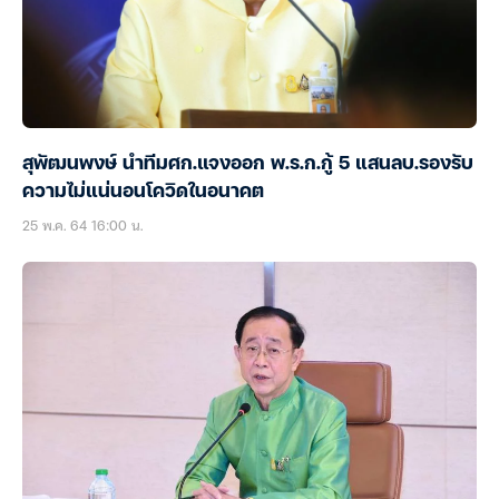
สุพัฒนพงษ์ นำทีมศก.แจงออก พ.ร.ก.กู้ 5 แสนลบ.รองรับ
ความไม่แน่นอนโควิดในอนาคต
25 พ.ค. 64 16:00 น.