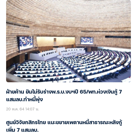
ฝ่ายค้าน ยันไม่รับร่างพ.ร.บ.งบฯปี 65/พท.ห่วงเงินกู้ 7
แสนลบ.ทำหนี้พุ่ง
20 พ.ค. 64 14:07 น.
ศูนย์วิจัยกสิกรไทย แนะขยายเพดานหนี้สาธารณะหลังกู้
เพิ่ม 7 แสนลบ.