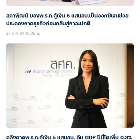
สภาพัฒน์ มองพ.ร.ก.กู้เงิน 5 แสนลบ.เป็นออกซิเจนช่วย
ประคองภาคธุรกิจก่อนกลับสู่ภาวะปกติ
27 พ.ค. 64 16:08 น.
คลังคาดพ.ร.ก.กู้เงิน 5 แสนลบ. ดัน GDP ปีนี้โตเพิ่ม 0.3%