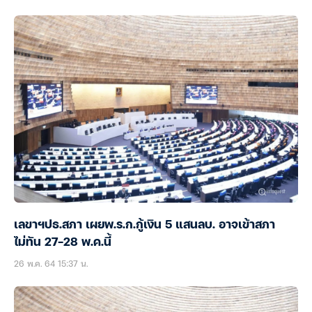
เลขาฯปธ.สภา เผยพ.ร.ก.กู้เงิน 5 แสนลบ. อาจเข้าสภา
ไม่ทัน 27-28 พ.ค.นี้
26 พ.ค. 64 15:37 น.