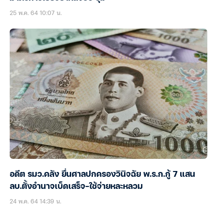
25 พ.ค. 64 10:07 น.
อดีต รมว.คลัง ยื่นศาลปกครองวินิจฉัย พ.ร.ก.กู้ 7 แสน
ลบ.ตั้งอำนาจเบ็ดเสร็จ-ใช้จ่ายหละหลวม
24 พ.ค. 64 14:39 น.