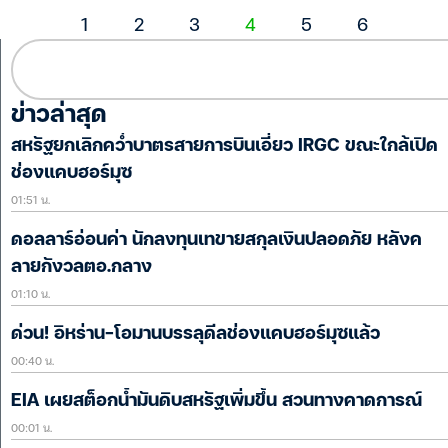
1
2
3
4
5
6
ข่าวล่าสุด
สหรัฐยกเลิกคว่ำบาตรสายการบินเอี่ยว IRGC ขณะใกล้เปิด
ช่องแคบฮอร์มุซ
01:51 น.
ดอลลาร์อ่อนค่า นักลงทุนเทขายสกุลเงินปลอดภัย หลังค
ลายกังวลตอ.กลาง
01:10 น.
ด่วน! อิหร่าน-โอมานบรรลุดีลช่องแคบฮอร์มุซแล้ว
00:40 น.
EIA เผยสต็อกน้ำมันดิบสหรัฐเพิ่มขึ้น สวนทางคาดการณ์
00:01 น.