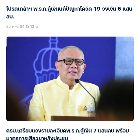
โปรดเกล้าฯ พ.ร.ก.กู้เงินแก้ปัญหาโควิด-19 วงเงิน 5 แสน
ลบ.
25 พ.ค. 64 13:13 น.
ครม.เตรียมแจงรายละเอียดพ.ร.ก.กู้เงิน 7 แสนลบ.พร้อม
มาตรการเยียวยาหลังประชุม