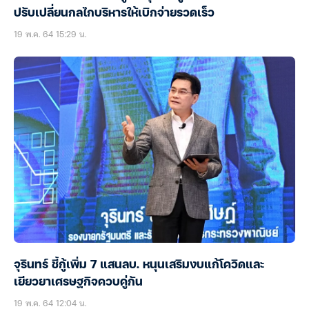
ปรับเปลี่ยนกลไกบริหารให้เบิกจ่ายรวดเร็ว
19 พ.ค. 64 15:29 น.
จุรินทร์ ชี้กู้เพิ่ม 7 แสนลบ. หนุนเสริมงบแก้โควิดและ
เยียวยาเศรษฐกิจควบคู่กัน
19 พ.ค. 64 12:04 น.