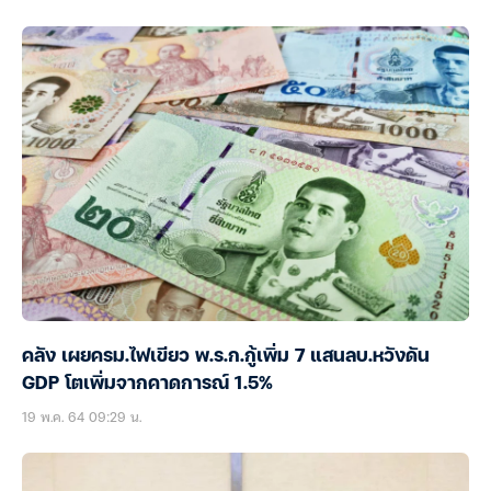
คลัง เผยครม.ไฟเขียว พ.ร.ก.กู้เพิ่ม 7 แสนลบ.หวังดัน
GDP โตเพิ่มจากคาดการณ์ 1.5%
19 พ.ค. 64 09:29 น.