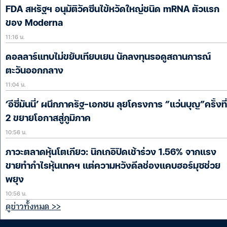
FDA สหรัฐฯ อนุมัติวัคซีนไข้หวัดใหญ่ชนิด mRNA ตัวแรก
ของ Moderna
11:16 น.
ดอลลาร์แทบไม่ขยับเทียบเยน นักลงทุนรอดูสถานการณ์
ตะวันออกกลาง
11:04 น.
‘อีซี่มันนี่’ ผนึกภาครัฐ-เอกชน ลุยโครงการ “แว่นบุญ”ครั้งที่
2 ขยายโอกาสสู่ภูมิภาค
10:56 น.
ภาวะตลาดหุ้นโตเกียว: นิกเกอิปิดเช้าร่วง 1.56% จากแรง
ขายทำกำไรหุ้นเทคฯ แต่ความหวังดีลช่องแคบฮอร์มุซช่วย
พยุง
10:56 น.
ดูข่าวทั้งหมด >>