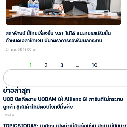
สภาพัฒน์ ชี้ไทยเลี่ยงขึ้น VAT ไม่ได้ แนะทยอยปรับขึ้น
กำหนดเวลาชัดเจน มีมาตราการรองรับผลกระทบ
24 พ.ย. 68 13:50 น.
1
2
3
…
10
ข่าวล่าสุด
UOB ปิดดีลขาย UOBAM ให้ Allianz GI การันตีไม่กระทบ
ลูกค้า ชูสินค้าใหม่ตอบโจทย์มั่งคั่ง
11:30 น.
TOPICSTODAY: นายกฯ เปิดทำเนียบต้อนรับ ปธน.เมียนมา/