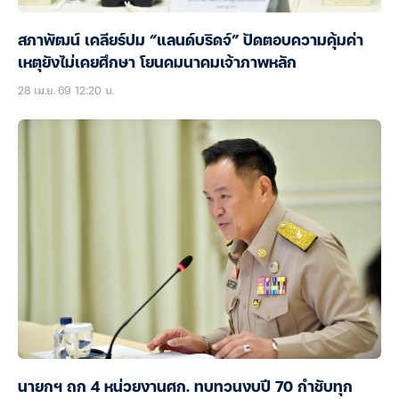
สภาพัฒน์ เคลียร์ปม “แลนด์บริดจ์” ปัดตอบความคุ้มค่า
เหตุยังไม่เคยศึกษา โยนคมนาคมเจ้าภาพหลัก
28 เม.ย. 69 12:20 น.
นายกฯ ถก 4 หน่วยงานศก. ทบทวนงบปี 70 กำชับทุก