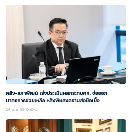
คลัง-สภาพัฒน์ เร่งประเมินผลกระทบศก. จ่อออก
มาตรการช่วยเหลือ หลังพิษสงครามส่อยืดเยื้อ
06 เม.ย. 69 12:42 น.