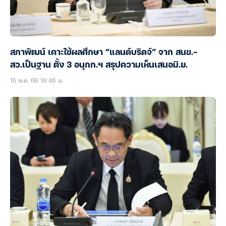
สภาพัฒน์ เคาะใช้ผลศึกษา “แลนด์บริดจ์” จาก สนข.-
สว.เป็นฐาน ตั้ง 3 อนุกก.ฯ สรุปความเห็นเสนอมิ.ย.
15 พ.ค. 69 16:46 น.