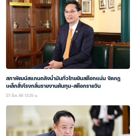
สภาพัฒน์สแกนคลังน้ำมันทั่วไทยยันสต๊อกแน่น งัดกฎ
เหล็กสั่งโรงกลั่นรายงานต้นทุน-สต๊อกรายวัน
27 มี.ค. 69 13:25 น.