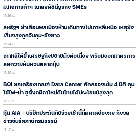
ม.หอการค้าฯ แถลงดัชนีธุรกิจ SMEs
11:26 น.
สหรัฐฯ ย้ำเตือนพลเมืองห้ามเดินทางไปเกาหลีเหนือ เหตุยัง
เสี่ยงสูงถูกจับกุม-ขังยาว
11:24 น.
เกาหลีใต้ย้ำเศรษฐกิจขยายตัวต่อเนื่อง พร้อมออกมาตรการ
ลดความผันผวนตลาดหุ้น
11:20 น.
BOI ยกเครื่องเกณฑ์ Data Center คัดกรองเข้ม 4 มิติ คุม
ใช้ไฟ-น้ำ ชูตั้งกติกาใหม่ดันไทยได้ประโยชน์สูงสุด
11:17 น.
หุ้น AIA – บริษัทประกันภัยร่วงเช้านี้ที่ตลาดฮ่องกง กังวล
ข่าวจีนรีดภาษีกรมธรรม์
11:17 น.