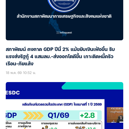
สภาพัฒน์ คงคาด GDP ปีนี้ 2% แม้ขยับเงินเฟ้อขึ้น รับ
แรงส่งรัฐกู้ 4 แสนลบ.-ส่งออกโตดีขึ้น เกาะติดหนี้ครัว
เรือน-ภัยแล้ง
18 พ.ค. 69 10:52 น.