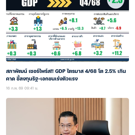
สภาพัฒน์ เซอร์ไพร์ส!! GDP ไตรมาส 4/68 โต 2.5% เกิน
คาด ชี้ลงทุนรัฐ-เอกชนเร่งตัวแรง
16 ก.พ. 69 09:41 น.