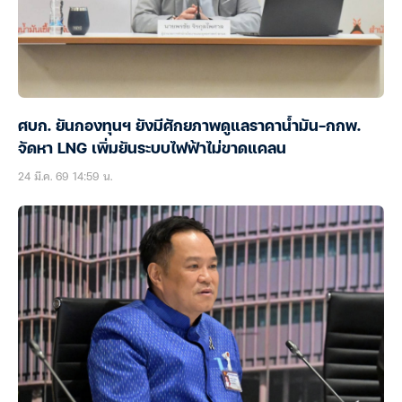
ศบก. ยันกองทุนฯ ยังมีศักยภาพดูแลราคาน้ำมัน-กกพ.
จัดหา LNG เพิ่มยันระบบไฟฟ้าไม่ขาดแคลน
24 มี.ค. 69 14:59 น.