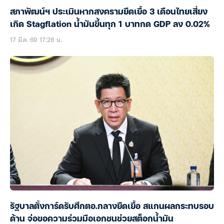
สภาพัฒน์ฯ ประเมินหากสงครามยืดเยื้อ 3 เดือนไทยเสี่ยง
เกิด Stagflation น้ำมันขึ้นทุก 1 บาทกด GDP ลง 0.02%
17 มี.ค. 69 17:26 น.
รัฐบาลตั้งการ์ดรับศึกตอ.กลางยืดเยื้อ สแกนผลกระทบรอบ
ด้าน จ่อขอความร่วมมือเอกชนช่วยสต็อกน้ำมัน