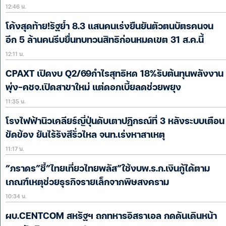
12:46 น.
โค้งสุดท้าย!รัฐย้ำ 8.3 แสนคนเร่งยืนยันตัวตนบัตรคนจน
อีก 5 ล้านคนรีบยื่นทบทวนสิทธิก่อนหมดเขต 31 ส.ค.นี้
12:11 น.
CPAXT เปิดงบ Q2/69กำไรสุทธิหด 18%รับต้นทุนพลังงาน
พุ่ง-คชจ.เปิดสาขาใหม่ แต่ดอกเบี้ยลดช่วยพยุง
11:35 น.
โรงไฟฟ้านิวเคลียร์ญี่ปุ่นดับเตาปฏิกรณ์ที่ 3 หลังระบบเตือน
ขัดข้อง ยันไร้รังสีรั่วไหล จนท.เร่งหาสาเหตุ
11:17 น.
“ภราดร”ชี้”ไทยเที่ยวไทยพลัส”ใช้งบพ.ร.ก.เงินกู้ได้ตาม
เกณฑ์เหตุช่วยธุรกิจรายเล็กจากพิษสงคราม
10:34 น.
ผบ.CENTCOM สหรัฐฯ ถกทหารอิสราเอล กดดันเดินหน้า