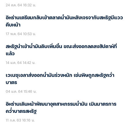
24 ส.ค. 64 16:32 น.
อิหร่านเตรียมกลับเข้าตลาดน้ำมันหลังเจรจากับสหรัฐมีแวว
คืบหน้า
17 พ.ค. 64 10:53 น.
สหรัฐนำเข้าน้ำมันดิบเพิ่มขึ้น ขณะส่งออกลดลงสัปดาห์ที่
แล้ว
14 ม.ค. 64 14:42 น.
เวเนซุเอลาส่งออกน้ำมันร่วงหนัก เซ่นพิษถูกสหรัฐคว่ำ
บาตร
04 ม.ค. 64 15:46 น.
อิหร่านเดินหน้าพัฒนาอุตสาหกรรมน้ำมัน เมินมาตรการ
คว่ำบาตรสหรัฐ
11 ก.ค. 63 16:16 น.