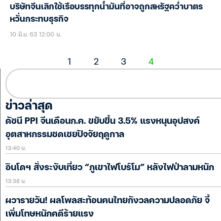
บริษัทจีนเลิกใช้เรือบรรทุกน้ำมันที่อาจถูกสหรัฐคว่ำบาตร
หวั่นกระทบธุรกิจ
10 มิ.ย. 63 12:00 น.
1
2
3
4
ข่าวล่าสุด
ดัชนี PPI จีนเดือนก.ค. ขยับขึ้น 3.5% แรงหนุนอุปสงค์
อุตสาหกรรมชดเชยปัจจัยฤดูกาล
13:40 น.
อินโดฯ สั่งระงับเที่ยว “ภูเขาไฟโบร์โม” หลังไฟป่าลามหนัก
13:38 น.
ผวารายวัน! ผลโพลสะท้อนคนไทยกังวลความปลอดภัย จี้
เพิ่มโทษหนักคดีร้ายแรง