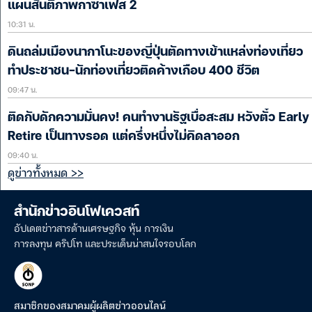
แผนสันติภาพกาซาเฟส 2
10:31 น.
ดินถล่มเมืองนากาโนะของญี่ปุ่นตัดทางเข้าแหล่งท่องเที่ยว
ทำประชาชน-นักท่องเที่ยวติดค้างเกือบ 400 ชีวิต
09:47 น.
ติดกับดักความมั่นคง! คนทำงานรัฐเบื่อสะสม หวังตั๋ว Early
Retire เป็นทางรอด แต่ครึ่งหนึ่งไม่คิดลาออก
09:40 น.
ดูข่าวทั้งหมด >>
สำนักข่าวอินโฟเควสท์
อัปเดตข่าวสารด้านเศรษฐกิจ หุ้น การเงิน
การลงทุน คริปโท และประเด็นน่าสนใจรอบโลก
สมาชิกของสมาคมผู้ผลิตข่าวออนไลน์