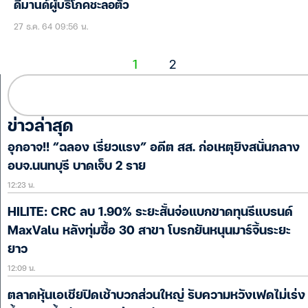
ดีมานด์ผู้บริโภคชะลอตัว
27 ธ.ค. 64 09:56 น.
1
2
ข่าวล่าสุด
อุกอาจ!! “ฉลอง เรี่ยวแรง” อดีต สส. ก่อเหตุยิงสนั่นกลาง
อบจ.นนทบุรี บาดเจ็บ 2 ราย
12:23 น.
HILITE: CRC ลบ 1.90% ระยะสั้นจ่อแบกขาดทุนรีแบรนด์
MaxValu หลังทุ่มซื้อ 30 สาขา โบรกยันหนุนมาร์จิ้นระยะ
ยาว
12:09 น.
ตลาดหุ้นเอเชียปิดเช้าบวกส่วนใหญ่ รับความหวังเฟดไม่เร่ง