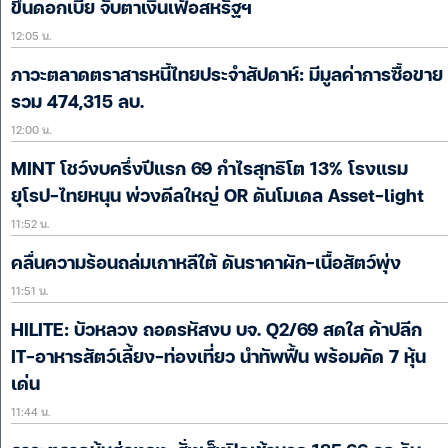
ขึ้นดอกเบี้ย จับตาเงินเฟ้อสหรัฐฯ
12:05 น.
ภาวะตลาดตราสารหนี้ไทยประจำสัปดาห์: มีมูลค่าการซื้อขาย
รวม 474,315 ลบ.
12:00 น.
MINT โชว์งบครึ่งปีแรก 69 กำไรสุทธิโต 13% โรงแรม
ยุโรป-ไทยหนุน พ่วงดีลใหญ่ OR ดันโมเดล Asset-light
11:52 น.
คลื่นความร้อนถล่มเกาหลีใต้ ดันราคาผัก-เนื้อสัตว์พุ่ง
11:51 น.
HILITE: บัวหลวง ถอดรหัสงบ บจ. Q2/69 สดใส ค้าปลีก
IT-อาหารสัตว์เลี้ยง-ท่องเที่ยว นำทัพฟื้น พร้อมคัด 7 หุ้น
เด่น
11:44 น.