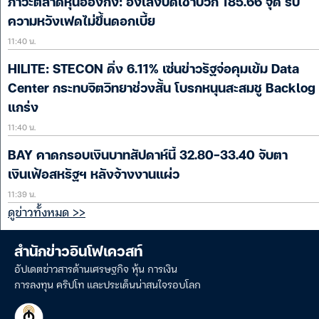
ภาวะตลาดหุ้นฮ่องกง: ฮั่งเส็งปิดเช้าบวก 185.66 จุด รับ
ความหวังเฟดไม่ขึ้นดอกเบี้ย
11:40 น.
HILITE: STECON ดิ่ง 6.11% เซ่นข่าวรัฐจ่อคุมเข้ม Data
Center กระทบจิตวิทยาช่วงสั้น โบรกหนุนสะสมชู Backlog
แกร่ง
11:40 น.
BAY คาดกรอบเงินบาทสัปดาห์นี้ 32.80-33.40 จับตา
เงินเฟ้อสหรัฐฯ หลังจ้างงานแผ่ว
11:39 น.
ดูข่าวทั้งหมด >>
สำนักข่าวอินโฟเควสท์
อัปเดตข่าวสารด้านเศรษฐกิจ หุ้น การเงิน
การลงทุน คริปโท และประเด็นน่าสนใจรอบโลก