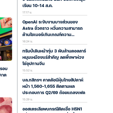
เรียน 10-14 ส.ค.
17:17 น.
OpenAI ระงับงานบางส่วนของ
Astra ชั่วคราว หวั่นความสามารถ
ด้านไซเบอร์เกินเกณฑ์ความ
16:24 น.
ปลอดภัย
ทรัมป์เดินหน้าทุ่ม 3 พันล้านดอลลาร์
หนุนเหมืองแร่สำคัญ ลดพึ่งพาห่วง
โซ่อุปทานจีน
นรอบ
15:52 น.
าคาด
บล.กสิกรฯ คาดดัชนีหุ้นไทยสัปดาห์
หน้า 1,560-1,655 ติดตามผล
ประกอบการ Q2/69 ถ้อยแถลงเฟด
15:29 น.
ออสเตรเลียพบกรณีติดเชื้อ H5N1