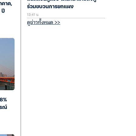
่าคาด,
ร่วมขบวนการยกแผง
 ปี
13:41 น.
ดูข่าวทั้งหมด >>
.8%
ารณ์