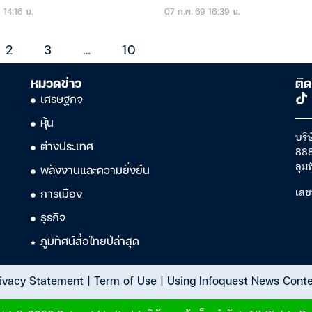
 14:16 น.
07 ก.พ. 69 16:39 น.
2
3
…
10
หมวดข่าว
ติด
เศรษฐกิจ
หุ้น
บริษ
ต่างประเทศ
888
ลุม
พลังงานและความยั่งยืน
เลข
การเมือง
ธุรกิจ
ภูมิทัศน์สื่อไทยปีล่าสุด
ivacy Statement
|
Term of Use
|
Using Infoquest News Cont