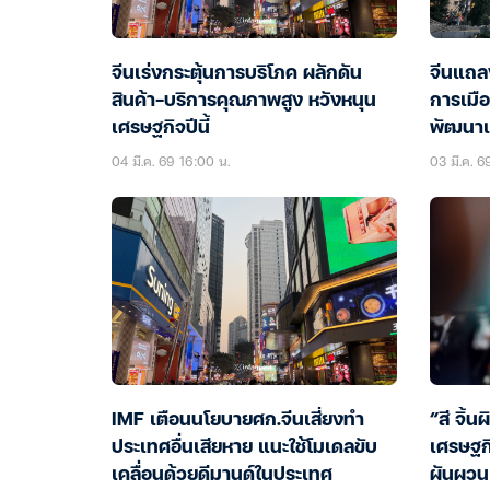
จีนเร่งกระตุ้นการบริโภค ผลักดัน
จีนแถล
สินค้า-บริการคุณภาพสูง หวังหนุน
การเมือ
เศรษฐกิจปีนี้
พัฒนาเ
04 มี.ค. 69 16:00 น.
03 มี.ค. 6
IMF เตือนนโยบายศก.จีนเสี่ยงทำ
“สี จิ้น
ประเทศอื่นเสียหาย แนะใช้โมเดลขับ
เศรษฐก
เคลื่อนด้วยดีมานด์ในประเทศ
ผันผวน