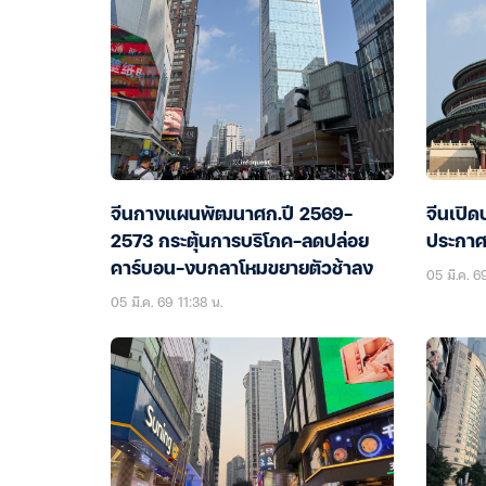
จีนกางแผนพัฒนาศก.ปี 2569-
จีนเปิ
2573 กระตุ้นการบริโภค-ลดปล่อย
ประกาศเ
คาร์บอน-งบกลาโหมขยายตัวช้าลง
05 มี.ค. 6
05 มี.ค. 69 11:38 น.