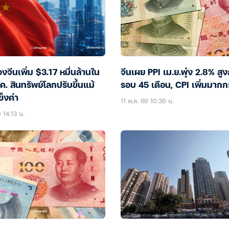
งจีนเพิ่ม $3.17 หมื่นล้านใน
จีนเผย PPI เม.ย.พุ่ง 2.8% สูง
ค. สินทรัพย์โลกปรับขึ้นแม้
รอบ 45 เดือน, CPI เพิ่มมากก
็งค่า
11 พ.ค. 69 10:36 น.
9 14:13 น.