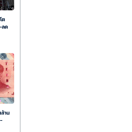
 โต
ง-ลด
นล้าน
–