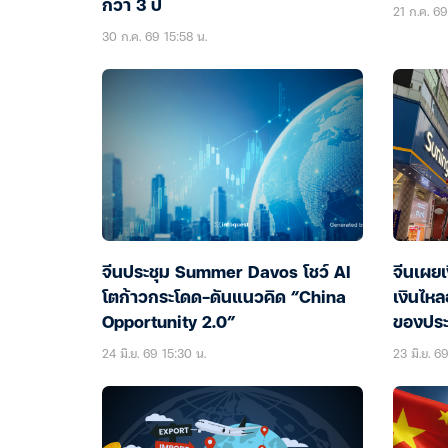
กว่า 3 ปี
21 ก.ค. 69
30 ก.ค. 69 15:58 น.
จีนประชุม Summer Davos โชว์ AI
จีนเผยเ
โตก้าวกระโดด-ดันแนวคิด “China
เงินไห
Opportunity 2.0”
ของปร
24 มิ.ย. 69 15:30 น.
23 มิ.ย. 6