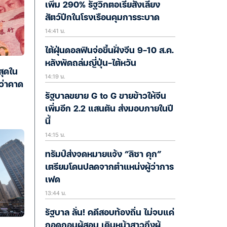
เพิ่ม 290% รัฐวิกตอเรียสั่งเลี้ยง
สัตว์ปีกในโรงเรือนคุมการระบาด
14:41 น.
ไต้ฝุ่นดอลฟินจ่อขึ้นฝั่งจีน 9-10 ส.ค.
หลังพัดถล่มญี่ปุ่น-ไต้หวัน
สุดใน
14:19 น.
ว่าคาด
รัฐบาลขยาย G to G ขายข้าวให้จีน
เพิ่มอีก 2.2 แสนตัน ส่งมอบภายในปี
นี้
14:15 น.
ทรัมป์ส่งจดหมายแจ้ง “ลิซา คุก”
เตรียมโดนปลดจากตำแหน่งผู้ว่าการ
เฟด
13:44 น.
รัฐบาล ลั่น! คดีสอบท้องถิ่น ไม่จบแค่
ถอดถอนผู้สอบ เดินหน้าสาวถึงผู้