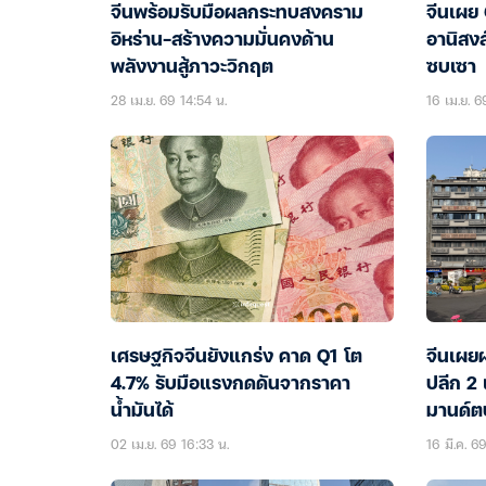
จีนพร้อมรับมือผลกระทบสงคราม
จีนเผย
อิหร่าน-สร้างความมั่นคงด้าน
อานิสงส
พลังงานสู้ภาวะวิกฤต
ซบเซา
28 เม.ย. 69 14:54 น.
16 เม.ย. 
เศรษฐกิจจีนยังแกร่ง คาด Q1 โต
จีนเผย
4.7% รับมือแรงกดดันจากราคา
ปลีก 2 
น้ำมันได้
มานด์ตป
02 เม.ย. 69 16:33 น.
16 มี.ค. 6