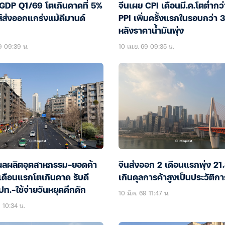
 GDP Q1/69 โตเกินคาดที่ 5%
จีนเผย CPI เดือนมี.ค.โตต่ำกว
์ส่งออกแกร่งแม้ดีมานด์
PPI เพิ่มครั้งแรกในรอบกว่า 3
หลังราคาน้ำมันพุ่ง
69 09:39 น.
10 เม.ย. 69 09:35 น.
ผลผลิตอุตสาหกรรม-ยอดค้า
จีนส่งออก 2 เดือนแรกพุ่ง 21
เดือนแรกโตเกินคาด รับดี
เกินดุลการค้าสูงเป็นประวัติก
ท.-ใช้จ่ายวันหยุดคึกคัก
10 มี.ค. 69 11:47 น.
9 10:34 น.