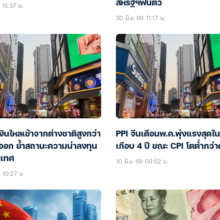
สหรัฐฯฟื้นตัว
 15:37 น.
30 มิ.ย. 69 11:17 น.
งินไหลเข้าจากต่างชาติสูงกว่า
PPI จีนเดือนพ.ค.พุ่งแรงสุดใ
ลออก ย้ำสถานะความน่าลงทุน
เกือบ 4 ปี ขณะ CPI โตต่ำกว่
ะเทศ
10 มิ.ย. 69 09:52 น.
9 10:27 น.