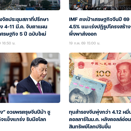
งจัดประชุมสภาที่ปรึกษา
IMF คงเป้าเศรษฐกิจจีนปี 69
ง 4-11 มี.ค. จับตาแผน
4.5% แนะเร่งปฏิรูปโครงสร้า
ศรษฐกิจ 5 ปี ฉบับใหม่
พึ่งพาส่งออก
9 16:50 น.
19 ก.พ. 69 15:00 น.
ผิง” อวยพรตรุษจีนปีม้า ชู
ทุนสำรองจีนพุ่งกว่า 4.12 หมื่
ิจแข็งแกร่ง รับมือโลก
ดอลลาร์ในม.ค. หลังดอลล์อ่อน
สินทรัพย์โลกปรับขึ้น