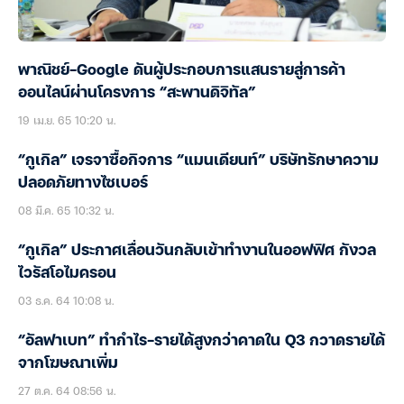
พาณิชย์-Google ดันผู้ประกอบการแสนรายสู่การค้า
ออนไลน์ผ่านโครงการ “สะพานดิจิทัล”
19 เม.ย. 65 10:20 น.
“กูเกิล” เจรจาซื้อกิจการ “แมนเดียนท์” บริษัทรักษาความ
ปลอดภัยทางไซเบอร์
08 มี.ค. 65 10:32 น.
“กูเกิล” ประกาศเลื่อนวันกลับเข้าทำงานในออฟฟิศ กังวล
ไวรัสโอไมครอน
03 ธ.ค. 64 10:08 น.
“อัลฟาเบท” ทำกำไร-รายได้สูงกว่าคาดใน Q3 กวาดรายได้
จากโฆษณาเพิ่ม
27 ต.ค. 64 08:56 น.