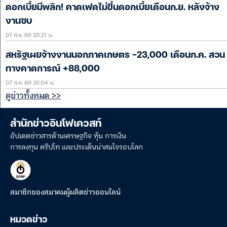
ดอกเบี้ยมีพลิก! คาดเฟดไม่ขึ้นดอกเบี้ยเดือนก.ย. หลังจ้าง
งานซบ
07 ส.ค. 69 20:21 น.
สหรัฐเผยจ้างงานนอกภาคเกษตร -23,000 เดือนก.ค. สวน
ทางคาดการณ์ +88,000
07 ส.ค. 69 20:04 น.
ดูข่าวทั้งหมด >>
สำนักข่าวอินโฟเควสท์
อัปเดตข่าวสารด้านเศรษฐกิจ หุ้น การเงิน
การลงทุน คริปโท และประเด็นน่าสนใจรอบโลก
สมาชิกของสมาคมผู้ผลิตข่าวออนไลน์
หมวดข่าว