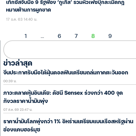
เท็กซัสจับมือ 9 รัฐฟ้อง ‘กูเกิล’ รวมหัวเฟซบุ๊กละเมิดกฎ
หมายต้านการผูกขาด
17 ธ.ค. 63 14:40 น.
1
…
6
7
8
9
ข่าวล่าสุด
จีนประกาศรับมือไต้ฝุ่นดอลฟินเตรียมถล่มภาคตะวันออก
00:39 น.
ภาวะตลาดหุ้นอินเดีย: ดัชนี Sensex ร่วงกว่า 400 จุด
กังวลราคาน้ำมันพุ่ง
07 ส.ค. 69 23:47 น.
ราคาน้ำมันโลกพุ่งกว่า 1% อิหร่านเตรียมแบนเรือสหรัฐผ่าน
ช่องแคบฮอร์มุซ