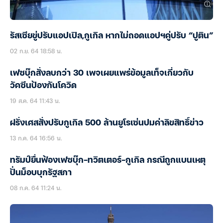
รัสเซียขู่ปรับแอปเปิล,กูเกิล หากไม่ถอดแอปฯคู่ปรับ “ปูติน”
02 ก.ย. 64 18:58 น.
เฟซบุ๊กสั่งลบกว่า 30 เพจเผยแพร่ข้อมูลเท็จเกี่ยวกับ
วัคซีนป้องกันโควิด
19 ส.ค. 64 11:43 น.
ฝรั่งเศสสั่งปรับกูเกิล 500 ล้านยูโรเซ่นปมค่าลิขสิทธิ์ข่าว
13 ก.ค. 64 16:56 น.
ทรัมป์ยื่นฟ้องเฟซบุ๊ก-ทวิตเตอร์-กูเกิล กรณีถูกแบนเหตุ
ปั่นม็อบบุกรัฐสภา
08 ก.ค. 64 11:24 น.