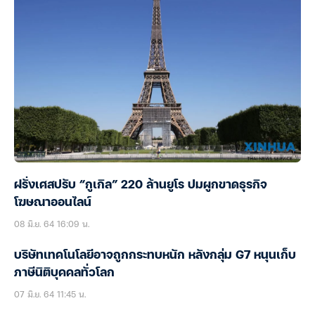
ฝรั่งเศสปรับ “กูเกิล” 220 ล้านยูโร ปมผูกขาดธุรกิจ
โฆษณาออนไลน์
08 มิ.ย. 64 16:09 น.
บริษัทเทคโนโลยีอาจถูกกระทบหนัก หลังกลุ่ม G7 หนุนเก็บ
ภาษีนิติบุคคลทั่วโลก
07 มิ.ย. 64 11:45 น.