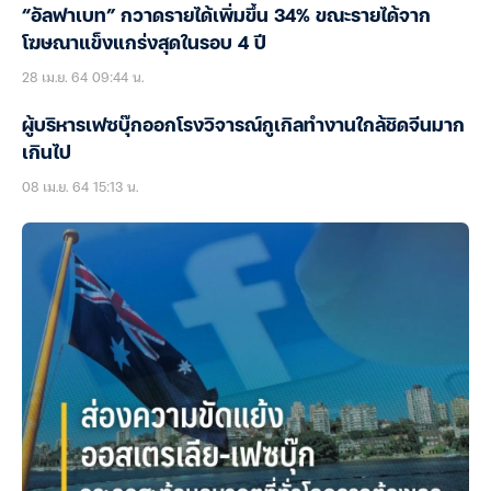
“อัลฟาเบท” กวาดรายได้เพิ่มขึ้น 34% ขณะรายได้จาก
โฆษณาแข็งแกร่งสุดในรอบ 4 ปี
28 เม.ย. 64 09:44 น.
ผู้บริหารเฟซบุ๊กออกโรงวิจารณ์กูเกิลทำงานใกล้ชิดจีนมาก
เกินไป
08 เม.ย. 64 15:13 น.