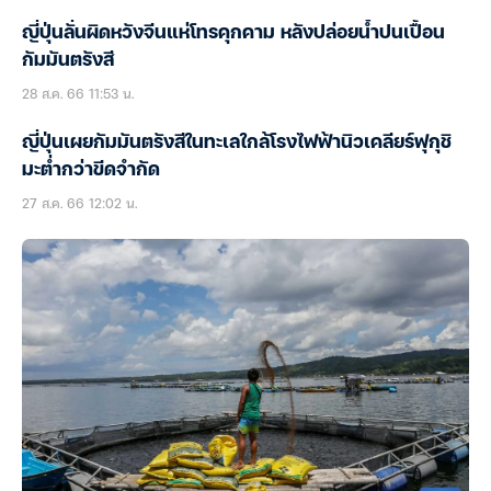
ญี่ปุ่นลั่นผิดหวังจีนแห่โทรคุกคาม หลังปล่อยน้ำปนเปื้อน
กัมมันตรังสี
28 ส.ค. 66 11:53 น.
ญี่ปุ่นเผยกัมมันตรังสีในทะเลใกล้โรงไฟฟ้านิวเคลียร์ฟุกุชิ
มะต่ำกว่าขีดจำกัด
27 ส.ค. 66 12:02 น.