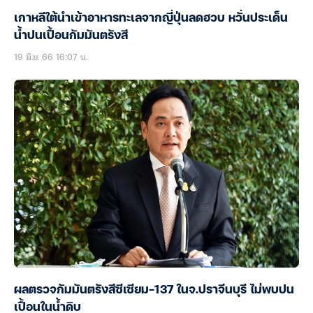
เกาหลีใต้นำเข้าอาหารทะเลจากญี่ปุ่นลดฮวบ หวั่นประเด็น
น้ำปนเปื้อนกัมมันตรังสี
19 มิ.ย. 66 16:07 น.
ผลตรวจกัมมันตรังสีซีเซียม-137 ในจ.ปราจีนบุรี ไม่พบปน
เปื้อนในน้ำดิบ