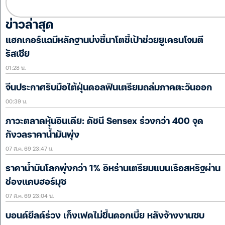
ข่าวล่าสุด
แฮกเกอร์แฉมีหลักฐานบ่งชี้นาโตชี้เป้าช่วยยูเครนโจมตี
รัสเซีย
01:28 น.
จีนประกาศรับมือไต้ฝุ่นดอลฟินเตรียมถล่มภาคตะวันออก
00:39 น.
ภาวะตลาดหุ้นอินเดีย: ดัชนี Sensex ร่วงกว่า 400 จุด
กังวลราคาน้ำมันพุ่ง
07 ส.ค. 69 23:47 น.
ราคาน้ำมันโลกพุ่งกว่า 1% อิหร่านเตรียมแบนเรือสหรัฐผ่าน
ช่องแคบฮอร์มุซ
07 ส.ค. 69 23:04 น.
บอนด์ยีลด์ร่วง เก็งเฟดไม่ขึ้นดอกเบี้ย หลังจ้างงานซบ