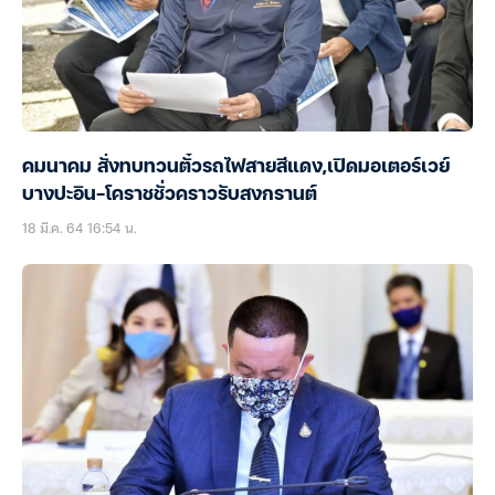
คมนาคม สั่งทบทวนตั๋วรถไฟสายสีแดง,เปิดมอเตอร์เวย์
บางปะอิน-โคราชชั่วคราวรับสงกรานต์
18 มี.ค. 64 16:54 น.