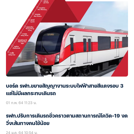
บอร์ด รฟท.ขยายสัญญางานระบบไฟฟ้าสายสีแดงรอบ 3
แต่ไม่มีผลกระทบเดินรถ
01 ก.พ. 64 11:23 น.
รฟท.ปรับการเดินรถชั่วคราวตามสถานการณ์โควิด-19 งด
วิ่งเส้นทางคนใช้น้อย
24 ม.ค. 64 10:54 น.