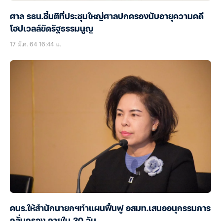
ศาล รธน.ชี้มติที่ประชุมใหญ่ศาลปกครองนับอายุความคดี
โฮปเวลล์ขัดรัฐธรรมนูญ
17 มี.ค. 64 16:44 น.
คนร.ให้สำนักนายกฯทำแผนฟื้นฟู อสมท.เสนออนุกรรมการ