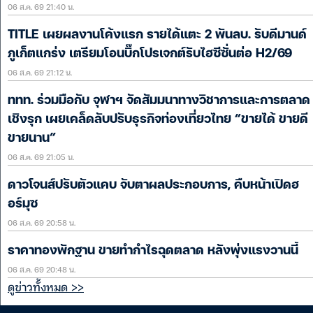
06 ส.ค. 69 21:40 น.
TITLE เผยผลงานโค้งแรก รายได้แตะ 2 พันลบ. รับดีมานด์
ภูเก็ตแกร่ง เตรียมโอนบิ๊กโปรเจกต์รับไฮซีซั่นต่อ H2/69
06 ส.ค. 69 21:12 น.
ททท. ร่วมมือกับ จุฬาฯ จัดสัมมนาทางวิชาการและการตลาด
เชิงรุก เผยเคล็ดลับปรับธุรกิจท่องเที่ยวไทย “ขายได้ ขายดี
ขายนาน”
06 ส.ค. 69 21:05 น.
ดาวโจนส์ปรับตัวแคบ จับตาผลประกอบการ, คืบหน้าเปิดฮ
อร์มุซ
06 ส.ค. 69 20:58 น.
ราคาทองพักฐาน ขายทำกำไรฉุดตลาด หลังพุ่งแรงวานนี้
06 ส.ค. 69 20:48 น.
ดูข่าวทั้งหมด >>