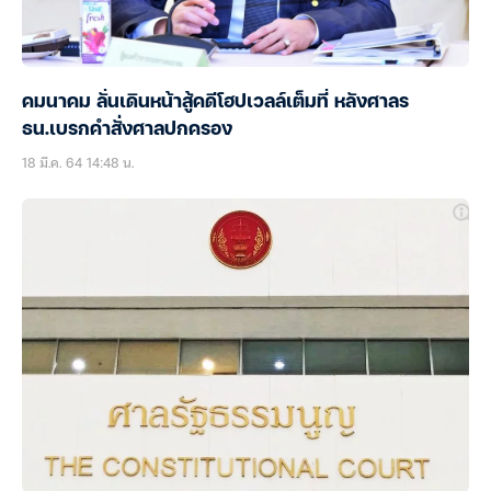
คมนาคม ลั่นเดินหน้าสู้คดีโฮปเวลล์เต็มที่ หลังศาลร
ธน.เบรกคำสั่งศาลปกครอง
18 มี.ค. 64 14:48 น.