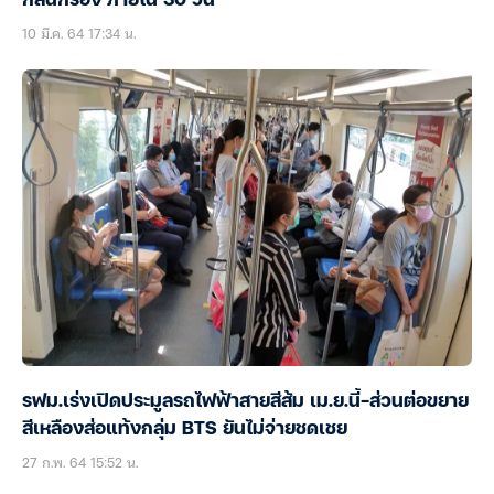
กลั่นกรอง ภายใน 30 วัน
10 มี.ค. 64 17:34 น.
รฟม.เร่งเปิดประมูลรถไฟฟ้าสายสีส้ม เม.ย.นี้-ส่วนต่อขยาย
สีเหลืองส่อแท้งกลุ่ม BTS ยันไม่จ่ายชดเชย
27 ก.พ. 64 15:52 น.