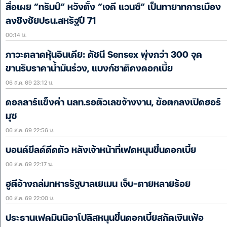
สื่อเผย “ทรัมป์” หวังตั้ง “เจดี แวนซ์” เป็นทายาทการเมือง
ลงชิงชัยปธน.สหรัฐปี 71
00:14 น.
ภาวะตลาดหุ้นอินเดีย: ดัชนี Sensex พุ่งกว่า 300 จุด
ขานรับราคาน้ำมันร่วง, แบงก์ชาติคงดอกเบี้ย
06 ส.ค. 69 23:12 น.
ดอลลาร์แข็งค่า นลท.รอตัวเลขจ้างงาน, ข้อตกลงเปิดฮอร์
มุซ
06 ส.ค. 69 22:56 น.
บอนด์ยีลด์ดีดตัว หลังเจ้าหน้าที่เฟดหนุนขึ้นดอกเบี้ย
06 ส.ค. 69 22:17 น.
ฮูตีอ้างถล่มทหารรัฐบาลเยเมน เจ็บ-ตายหลายร้อย
06 ส.ค. 69 22:00 น.
ประธานเฟดมินนิอาโปลิสหนุนขึ้นดอกเบี้ยสกัดเงินเฟ้อ