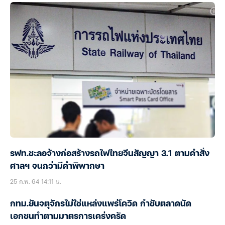
รฟท.ชะลอจ้างก่อสร้างรถไฟไทยจีนสัญญา 3.1 ตามคำสั่ง
ศาลฯ จนกว่ามีคำพิพากษา
25 ก.พ. 64 14:11 น.
กทม.ยันจตุจักรไม่ใช่แหล่งแพร่โควิด กำชับตลาดนัด
เอกชนทำตามมาตรการเคร่งครัด