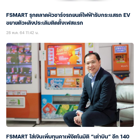
FSMART รุกตลาดหัวชาร์จรถยนต์ไฟฟ้ารับกระแสรถ EV
ขยายตัวหลังประเดิมติดตั้งเฟสแรก
28 พ.ค. 64 11:42 น.
FSMART ใส่เงินเพิ่มทุนคาเฟ่อัตโนมัติ “เต่าบิน” อีก 140