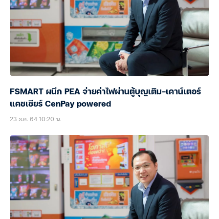
FSMART ผนึก PEA จ่ายค่าไฟผ่านตู้บุญเติม-เคาน์เตอร์
แคชเชียร์ CenPay powered
23 ธ.ค. 64 10:20 น.