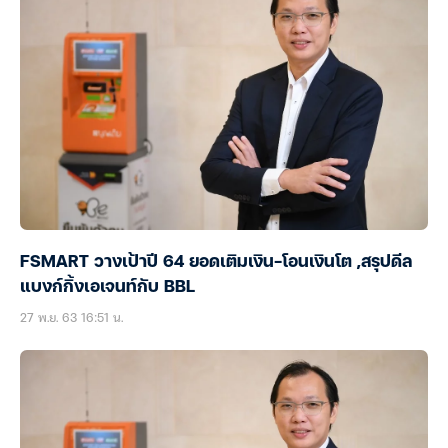
FSMART วางเป้าปี 64 ยอดเติมเงิน-โอนเงินโต ,สรุปดีล
แบงก์กิ้งเอเจนท์กับ BBL
27 พ.ย. 63 16:51 น.