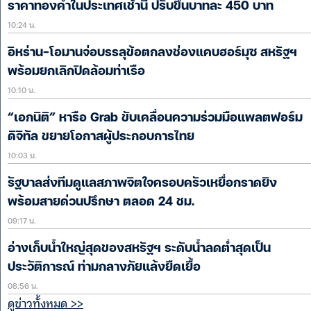
ราคาทองคำในประเทศเช้านี้ ปรับขึ้นบาทละ 450 บาท
10:24 น.
อิหร่าน-โอมานจ่อบรรลุข้อตกลงช่องแคบฮอร์มุซ สหรัฐฯ
พร้อมยกเลิกปิดล้อมท่าเรือ
10:10 น.
“เอกนิติ” หารือ Grab ขับเคลื่อนความร่วมมือแพลตฟอร์ม
ดิจิทัล ขยายโอกาสผู้ประกอบการไทย
10:03 น.
รัฐบาลส่งทีมดูแลสภาพจิตใจครอบครัวเหยื่อกราดยิง
พร้อมสายด่วนปรึกษา ตลอด 24 ชม.
09:17 น.
อ่างเก็บน้ำใหญ่สุดของสหรัฐฯ ระดับน้ำลดต่ำสุดเป็น
ประวัติการณ์ ท่ามกลางภัยแล้งยืดเยื้อ
08:56 น.
ดูข่าวทั้งหมด >>