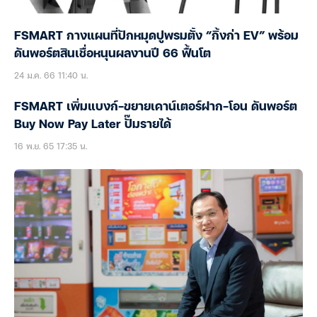
FSMART กางแผนที่ปักหมุดปูพรมตั้ง “กิ้งก่า EV” พร้อม
ดันพอร์ตสินเชื่อหนุนผลงานปี 66 ฟื้นโต
24 ม.ค. 66 11:40 น.
FSMART เพิ่มแบงก์-ขยายเคาน์เตอร์ฝาก-โอน ดันพอร์ต
Buy Now Pay Later ปั๊มรายได้
16 พ.ย. 65 17:35 น.