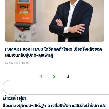
FSMART แจง H1/63 โควิดกดกำไรหด เชื่อครึ่งหลังยอด
เติมเงินกลับสู่ปกติ-ลุยเพิ่มตู้
14 ส.ค. 63 11:51 น.
1
2
3
ข่าวล่าสุด
ข้อตกลงยูเครน-สหรัฐฯ อาจช่วยฟื้นการขนส่งน้ำมันคาซัค