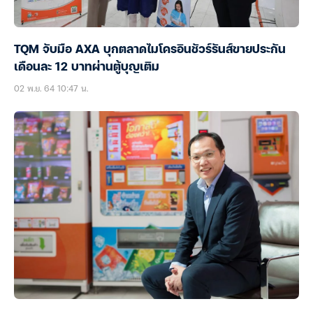
TQM จับมือ AXA บุกตลาดไมโครอินชัวร์รันส์ขายประกัน
เดือนละ 12 บาทผ่านตู้บุญเติม
02 พ.ย. 64 10:47 น.