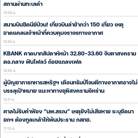
สถานผ่านทะเลดำ
13:02 น.
สนามบินซิดนีย์ป่วน! เที่ยวบินล่าช้ากว่า 150 เที่ยว เหตุ
ขาดแคลนเจ้าหน้าที่ควบคุมจราจรทางอากาศ
12:42 น.
KBANK คาดบาทสัปดาห์หน้า 32.80-33.60 จับตาสงคราม
ตอ.กลาง ฟันโฟลว์ ถ้อยแถลงเฟด
12:35 น.
ผู้บัญชาการทหารสหรัฐฯ เตือนทรัมป์โจมตีทางอากาศอาจไม่
บรรลุเป้าหมาย แนะหาทางยุติสงครามอิหร่าน
12:11 น.
ศาลไม่รับคำฟ้อง “นพ.สรณ” เหตุยังไม่เสียหาย ระบุชัดนา
ยกฯ ต้องทูลเกล้าให้พ้นประธาน กสทช.
11:13 น.