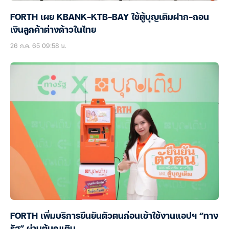
FORTH เผย KBANK-KTB-BAY ใช้ตู้บุญเติมฝาก-ถอน
เงินลูกค้าต่างด้าวในไทย
26 ก.ค. 65 09:58 น.
FORTH เพิ่มบริการยืนยันตัวตนก่อนเข้าใช้งานแอปฯ “ทาง