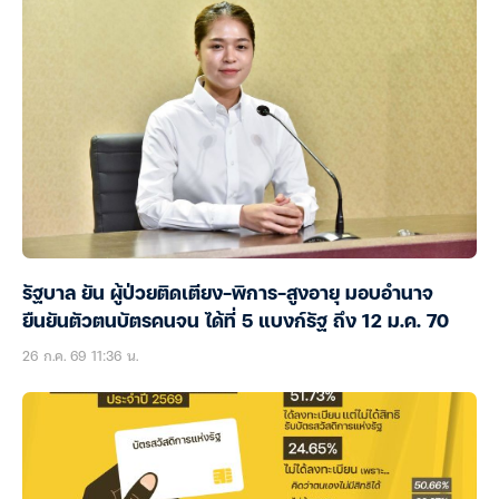
รัฐบาล ยัน ผู้ป่วยติดเตียง-พิการ-สูงอายุ มอบอำนาจ
ยืนยันตัวตนบัตรคนจน ได้ที่ 5 แบงก์รัฐ ถึง 12 ม.ค. 70
26 ก.ค. 69 11:36 น.