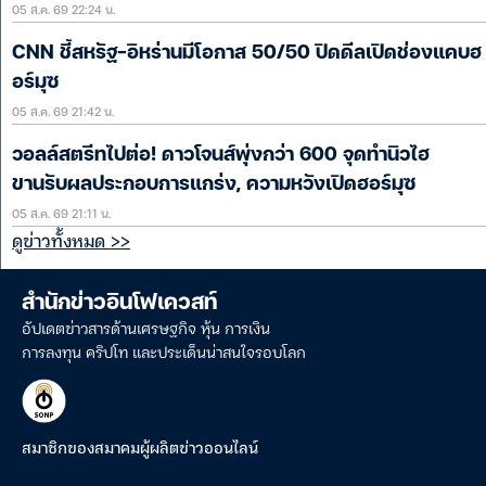
05 ส.ค. 69 22:24 น.
CNN ชี้สหรัฐ-อิหร่านมีโอกาส 50/50 ปิดดีลเปิดช่องแคบฮ
อร์มุซ
05 ส.ค. 69 21:42 น.
วอลล์สตรีทไปต่อ! ดาวโจนส์พุ่งกว่า 600 จุดทำนิวไฮ
ขานรับผลประกอบการแกร่ง, ความหวังเปิดฮอร์มุซ
05 ส.ค. 69 21:11 น.
ดูข่าวทั้งหมด >>
สำนักข่าวอินโฟเควสท์
อัปเดตข่าวสารด้านเศรษฐกิจ หุ้น การเงิน
การลงทุน คริปโท และประเด็นน่าสนใจรอบโลก
สมาชิกของสมาคมผู้ผลิตข่าวออนไลน์