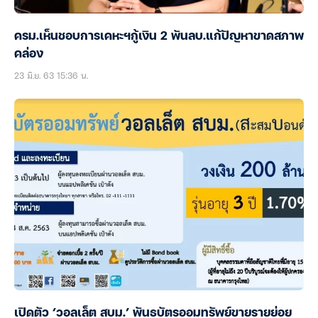
ครม.เห็นชอบการเคหะฯกู้เงิน 2 พันลบ.แก้ปัญหาขาดสภาพ
คล่อง
23 มิ.ย. 63 15:36 น.
เปิดตัว ‘วอลเล็ต สบม.’ พันธบัตรออมทรัพย์ขายรายย่อย