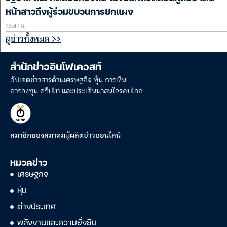
หน้าสาวถึงผู้ร่วมขบวนการยกแผง
13:41 น.
ดูข่าวทั้งหมด >>
สำนักข่าวอินโฟเควสท์
อัปเดตข่าวสารด้านเศรษฐกิจ หุ้น การเงิน
การลงทุน คริปโท และประเด็นน่าสนใจรอบโลก
สมาชิกของสมาคมผู้ผลิตข่าวออนไลน์
หมวดข่าว
เศรษฐกิจ
หุ้น
ต่างประเทศ
พลังงานและความยั่งยืน