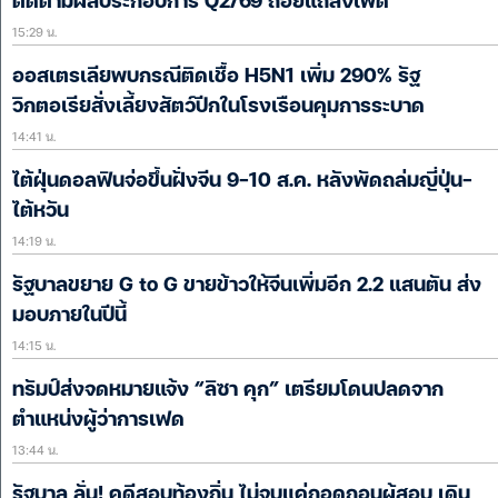
ติดตามผลประกอบการ Q2/69 ถ้อยแถลงเฟด
15:29 น.
ออสเตรเลียพบกรณีติดเชื้อ H5N1 เพิ่ม 290% รัฐ
วิกตอเรียสั่งเลี้ยงสัตว์ปีกในโรงเรือนคุมการระบาด
14:41 น.
ไต้ฝุ่นดอลฟินจ่อขึ้นฝั่งจีน 9-10 ส.ค. หลังพัดถล่มญี่ปุ่น-
ไต้หวัน
14:19 น.
รัฐบาลขยาย G to G ขายข้าวให้จีนเพิ่มอีก 2.2 แสนตัน ส่ง
มอบภายในปีนี้
14:15 น.
ทรัมป์ส่งจดหมายแจ้ง “ลิซา คุก” เตรียมโดนปลดจาก
ตำแหน่งผู้ว่าการเฟด
13:44 น.
รัฐบาล ลั่น! คดีสอบท้องถิ่น ไม่จบแค่ถอดถอนผู้สอบ เดิน