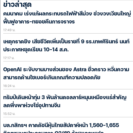
ข่าวล่าสุด
คมนาคม เร่งแก้ผลกระทบรถไฟฟ้าสีม่วง ช่วงวงเวียนใหญ่
ฟื้นฟูอาคาร-ทยอยคืนการจราจร
17:49 น.
เหตุกราดยิง เสียชีวิตเพิ่มเป็นรายที่ 9 รร.เทพศิรินทร์ นนท์
ประกาศหยุดเรียน 10-14 ส.ค.
17:17 น.
OpenAI ระงับงานบางส่วนของ Astra ชั่วคราว หวั่นความ
สามารถด้านไซเบอร์เกินเกณฑ์ความปลอดภัย
16:24 น.
ทรัมป์เดินหน้าทุ่ม 3 พันล้านดอลลาร์หนุนเหมืองแร่สำคัญ
ลดพึ่งพาห่วงโซ่อุปทานจีน
15:52 น.
บล.กสิกรฯ คาดดัชนีหุ้นไทยสัปดาห์หน้า 1,560-1,655