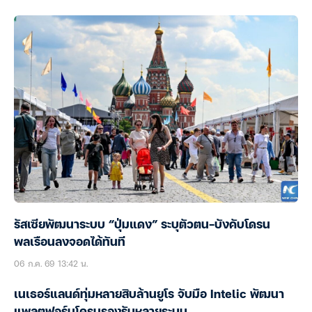
รัสเซียพัฒนาระบบ “ปุ่มแดง” ระบุตัวตน-บังคับโดรน
พลเรือนลงจอดได้ทันที
06 ก.ค. 69 13:42 น.
เนเธอร์แลนด์ทุ่มหลายสิบล้านยูโร จับมือ Intelic พัฒนา