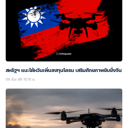
สหรัฐฯ แนะไต้หวันเพิ่มลงทุนโดรน เสริมศักยภาพยับยั้งจีน
06 มิ.ย. 69 15:15 น.