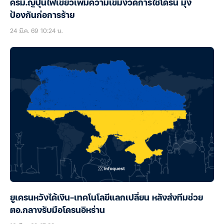
ครม.ญี่ปุ่นไฟเขียวเพิ่มความเข้มงวดการใช้โดรน มุ่ง
ป้องกันก่อการร้าย
24 มี.ค. 69 10:24 น.
ยูเครนหวังได้เงิน-เทคโนโลยีแลกเปลี่ยน หลังส่งทีมช่วย
ตอ.กลางรับมือโดรนอิหร่าน