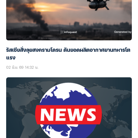
รัสเซียสั่งลุยสงครามโดรน ดันยอดผลิตอากาศยานทหารโต
แรง
02 มิ.ย. 69 14:32 น.