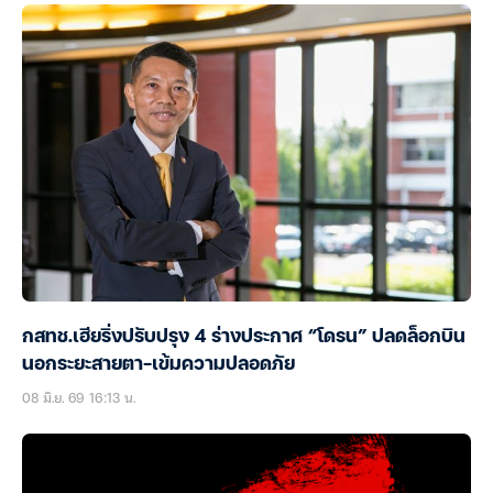
กสทช.เฮียริ่งปรับปรุง 4 ร่างประกาศ “โดรน” ปลดล็อกบิน
นอกระยะสายตา-เข้มความปลอดภัย
08 มิ.ย. 69 16:13 น.