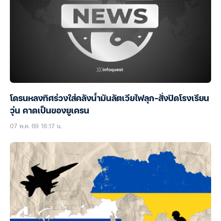
โดรนหลงทิศร่วงใส่คลังน้ำมันลัตเวียไฟลุก-สั่งปิดโรงเรียน
วุ่น คาดเป็นของยูเครน
07 พ.ค. 69 16:17 น.