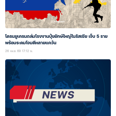
โดรนยูเครนถล่มโรงงานปุ๋ยยักษ์ใหญ่ในรัสเซีย เจ็บ 5 ราย
พร้อมระดมโจมตีหลายแคว้น
26 เม.ย. 69 17:12 น.