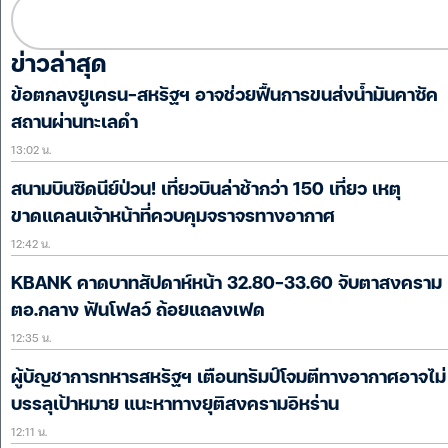
ข่าวล่าสุด
ข้อตกลงยูเครน-สหรัฐฯ อาจช่วยฟื้นการขนส่งน้ำมันคาซัค
สถานผ่านทะเลดำ
13:02 น.
สนามบินซิดนีย์ป่วน! เที่ยวบินล่าช้ากว่า 150 เที่ยว เหตุ
ขาดแคลนเจ้าหน้าที่ควบคุมจราจรทางอากาศ
12:42 น.
KBANK คาดบาทสัปดาห์หน้า 32.80-33.60 จับตาสงคราม
ตอ.กลาง ฟันโฟลว์ ถ้อยแถลงเฟด
12:35 น.
ผู้บัญชาการทหารสหรัฐฯ เตือนทรัมป์โจมตีทางอากาศอาจไม่
บรรลุเป้าหมาย แนะหาทางยุติสงครามอิหร่าน
12:11 น.