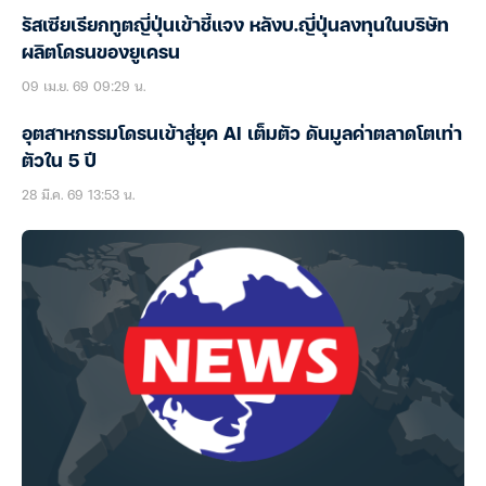
รัสเซียเรียกทูตญี่ปุ่นเข้าชี้แจง หลังบ.ญี่ปุ่นลงทุนในบริษัท
ผลิตโดรนของยูเครน
09 เม.ย. 69 09:29 น.
อุตสาหกรรมโดรนเข้าสู่ยุค AI เต็มตัว ดันมูลค่าตลาดโตเท่า
ตัวใน 5 ปี
28 มี.ค. 69 13:53 น.