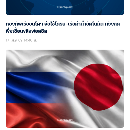
กองทัพเรืออินโดฯ จ่อใช้โดรน-เรือดำน้ำอัตโนมัติ หวังลด
พึ่งเชื้อเพลิงฟอสซิล
17 เม.ย. 69 14:46 น.