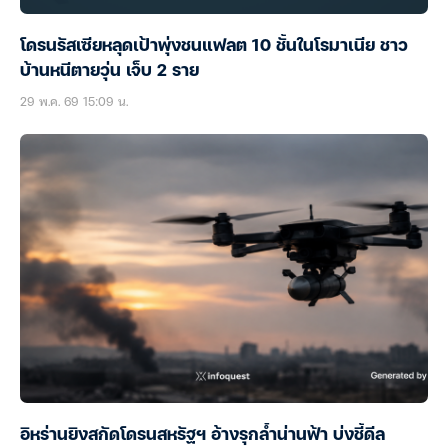
โดรนรัสเซียหลุดเป้าพุ่งชนแฟลต 10 ชั้นในโรมาเนีย ชาว
บ้านหนีตายวุ่น เจ็บ 2 ราย
29 พ.ค. 69 15:09 น.
อิหร่านยิงสกัดโดรนสหรัฐฯ อ้างรุกล้ำน่านฟ้า บ่งชี้ดีล