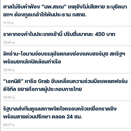
ศาลไม่รับคำฟ้อง “นพ.สรณ” เหตุยังไม่เสียหาย ระบุชัดนา
ยกฯ ต้องทูลเกล้าให้พ้นประธาน กสทช.
11:13 น.
ราคาทองคำในประเทศเช้านี้ ปรับขึ้นบาทละ 450 บาท
10:24 น.
อิหร่าน-โอมานจ่อบรรลุข้อตกลงช่องแคบฮอร์มุซ สหรัฐฯ
พร้อมยกเลิกปิดล้อมท่าเรือ
10:10 น.
“เอกนิติ” หารือ Grab ขับเคลื่อนความร่วมมือแพลตฟอร์ม
ดิจิทัล ขยายโอกาสผู้ประกอบการไทย
10:03 น.
รัฐบาลส่งทีมดูแลสภาพจิตใจครอบครัวเหยื่อกราดยิง
พร้อมสายด่วนปรึกษา ตลอด 24 ชม.
09:17 น.