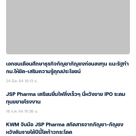
เอกชนเตือนศึกษาธุรกิจกัญชากัญชงก่อนลงทุน แนะรัฐทำ
กม.ให้ชัด-เสริมความรู้คุณประโยชน์
24 มี.ค. 64 19:13 น.
JSP Pharma เตรียมยื่นไฟลิ่งเร็วๆ นี้หวังขาย IPO ระดม
ทุนขยายโรงงาน
18 ก.พ. 64 16:36 น.
KWM จับมือ JSP Pharma สกัดสารจากกัญชา-กัญชง
หวังดันรายได้ปีนี้โตก้าวกระโดด