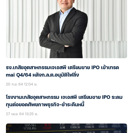
รง.เภสัชอุตสาหกรรมเจเอสพี เตรียมขาย IPO เข้าเทรด
mai Q4/64 หลังก.ล.ต.อนุมัติไฟลิ่ง
20 ก.ย. 64 12:04 น.
โรงงานเภสัชอุตสาหกรรม เจเอสพี เตรียมขาย IPO ระดม
ทุนต่อยอดศัพยภาพธุรกิจ-ชำระคืนหนี้
27 เม.ย. 64 13:25 น.