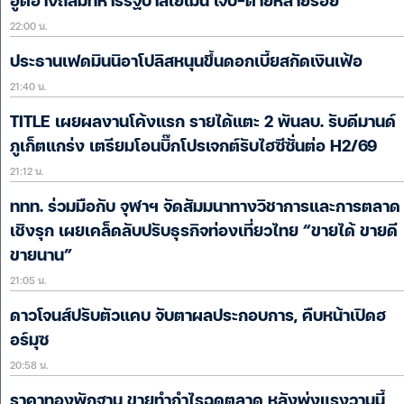
ฮูตีอ้างถล่มทหารรัฐบาลเยเมน เจ็บ-ตายหลายร้อย
22:00 น.
ประธานเฟดมินนิอาโปลิสหนุนขึ้นดอกเบี้ยสกัดเงินเฟ้อ
21:40 น.
TITLE เผยผลงานโค้งแรก รายได้แตะ 2 พันลบ. รับดีมานด์
ภูเก็ตแกร่ง เตรียมโอนบิ๊กโปรเจกต์รับไฮซีซั่นต่อ H2/69
21:12 น.
ททท. ร่วมมือกับ จุฬาฯ จัดสัมมนาทางวิชาการและการตลาด
เชิงรุก เผยเคล็ดลับปรับธุรกิจท่องเที่ยวไทย “ขายได้ ขายดี
ขายนาน”
21:05 น.
ดาวโจนส์ปรับตัวแคบ จับตาผลประกอบการ, คืบหน้าเปิดฮ
อร์มุซ
20:58 น.
ราคาทองพักฐาน ขายทำกำไรฉุดตลาด หลังพุ่งแรงวานนี้