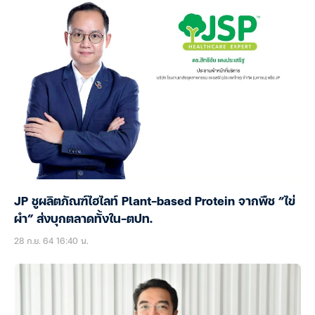
JP ชูผลิตภัณฑ์ไฮไลท์ Plant-based Protein จากพืช “ไข่
ผำ” ส่งบุกตลาดทั้งใน-ตปท.
28 ก.ย. 64 16:40 น.