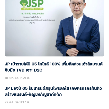
JP เป้ารายได้ปี 65 โตใกล้ 100% เพิ่มสัดส่วนเฮ้าส์แบรนด์
จับมือ TVD เจาะ D2C
18 ก.พ. 65 14:21 น.
JP มองปี 65 รับเทรนด์สมุนไพรสดใส เกษตรกรกรผันตัว
สร้างแบรนด์-กัญชงกัญชาคึกคัก
27 ธ.ค. 64 11:47 น.