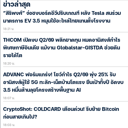
ข่าวล่าสุด
“สิริพงศ์” จ่อชงบอร์ดอีวีปรับเกณฑ์ หลัง Tesla สนร่วม
มาตรการ EV 3.5 หนุนใช้อะไหล่ไทยแทนตั้งโรงงาน
18:21 น.
THCOM เปิดงบ Q2/69 พลิกขาดทุน หมดอานิสงส์กำไร
พิเศษภาษีอินเดีย แม้งาน Globalstar-GISTDA ช่วยดัน
รายได้โต
18:20 น.
ADVANC ฟอร์มแกร่ง! โชว์กำไร Q2/69 พุ่ง 25% รับ
อานิสงส์ผู้ใช้ 5G ทะลัก-เน็ตบ้านโตแรง ยืนเป้าทั้งปี อัดงบ
3.5 หมื่นล้านลุยโครงสร้างพื้นฐาน AI
18:07 น.
CryptoShot: COLDCARD เตือนด่วน! รีบย้าย Bitcoin
ก่อนสายเกินไป?
18:03 น.