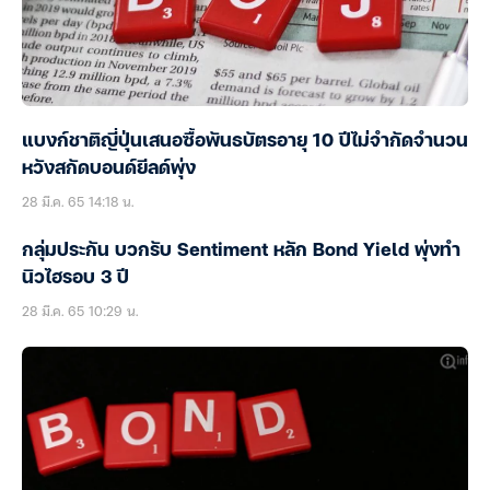
แบงก์ชาติญี่ปุ่นเสนอซื้อพันธบัตรอายุ 10 ปีไม่จำกัดจำนวน
หวังสกัดบอนด์ยีลด์พุ่ง
28 มี.ค. 65 14:18 น.
กลุ่มประกัน บวกรับ Sentiment หลัก Bond Yield พุ่งทำ
นิวไฮรอบ 3 ปี
28 มี.ค. 65 10:29 น.