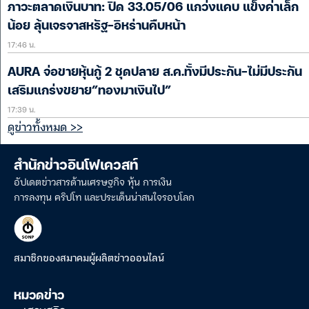
ภาวะตลาดเงินบาท: ปิด 33.05/06 แกว่งแคบ แข็งค่าเล็ก
น้อย ลุ้นเจรจาสหรัฐ-อิหร่านคืบหน้า
17:46 น.
AURA จ่อขายหุ้นกู้ 2 ชุดปลาย ส.ค.ทั้งมีประกัน-ไม่มีประกัน
เสริมแกร่งขยาย”ทองมาเงินไป”
17:39 น.
ดูข่าวทั้งหมด >>
สำนักข่าวอินโฟเควสท์
อัปเดตข่าวสารด้านเศรษฐกิจ หุ้น การเงิน
การลงทุน คริปโท และประเด็นน่าสนใจรอบโลก
สมาชิกของสมาคมผู้ผลิตข่าวออนไลน์
หมวดข่าว