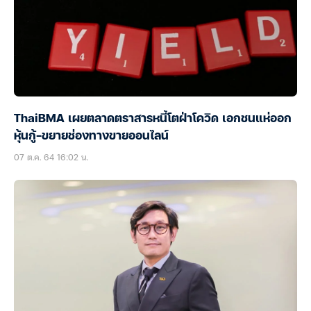
ThaiBMA เผยตลาดตราสารหนี้โตฝ่าโควิด เอกชนแห่ออก
หุ้นกู้-ขยายช่องทางขายออนไลน์
07 ต.ค. 64 16:02 น.