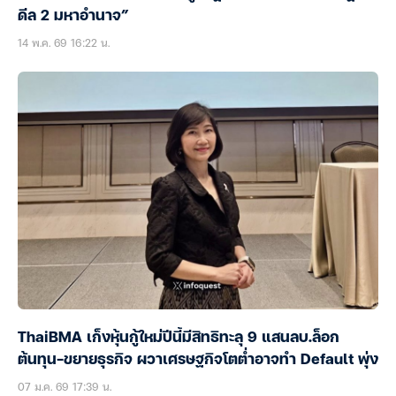
ดีล 2 มหาอำนาจ”
14 พ.ค. 69 16:22 น.
ThaiBMA เก็งหุ้นกู้ใหม่ปีนี้มีสิทธิทะลุ 9 แสนลบ.ล็อก
ต้นทุน-ขยายธุรกิจ ผวาเศรษฐกิจโตต่ำอาจทำ Default พุ่ง
07 ม.ค. 69 17:39 น.