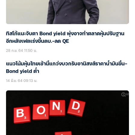
ทิสโก้แนะจับตา Bond yield พุ่งอาจทำตลาดหุ้นปรับฐาน
อีกหลังเฟดเร่งขึ้นดบ.-ลด QE
28 ก.ย. 64 11:50 น.
แนวโน้มหุ้นไทยเช้านี้แกว่งบวกรับอานิสงส์ราคาน้ำมันขึ้น-
Bond yield ต่ำ
14 มิ.ย. 64 09:13 น.