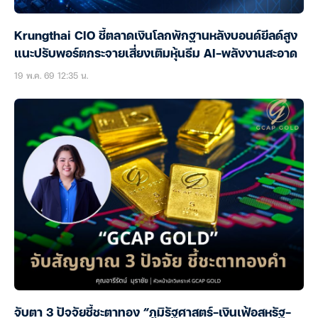
Krungthai CIO ชี้ตลาดเงินโลกพักฐานหลังบอนด์ยีลด์สูง
แนะปรับพอร์ตกระจายเสี่ยงเติมหุ้นธีม AI-พลังงานสะอาด
19 พ.ค. 69 12:35 น.
จับตา 3 ปัจจัยชี้ชะตาทอง “ภูมิรัฐศาสตร์-เงินเฟ้อสหรัฐ-