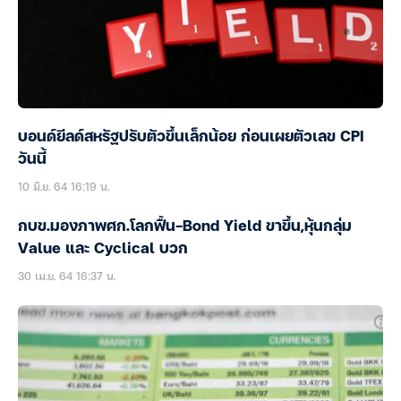
บอนด์ยีลด์สหรัฐปรับตัวขึ้นเล็กน้อย ก่อนเผยตัวเลข CPI
วันนี้
10 มิ.ย. 64 16:19 น.
กบข.มองภาพศก.โลกฟื้น-Bond Yield ขาขึ้น,หุ้นกลุ่ม
Value และ Cyclical บวก
30 เม.ย. 64 16:37 น.