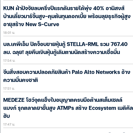
KUN ฝ่าปัจจัยลบครึ่งปีแรกดันรายได้พุ่ง 40% อานิสงส์
บ้านเดี่ยวมาร์จิ้นสูง-คุมต้นทุนดอกเบี้ย พร้อมลุยธุรกิจผู้สูง
อายุสร้าง New S-Curve
18:01 น.
บล.เคพีเอ็ม ปิดจ็อบขายหุ้นกู้ STELLA-RML รวม 767.40
ลบ. ฉลุย! ลุยคืนเงินหุ้นกู้เดิมตามนัดสร้างความเชื่อมั่น
17:54 น.
จีนสั่งสอบความปลอดภัยสินค้า Palo Alto Networks อ้าง
ความมั่นคงชาติ
17:51 น.
MEDEZE โชว์จุดแข็งใบอนุญาตครบมือด้านสเต็มเซลล์
แบงก์ รุกตลาดยาขั้นสูง ATMPs สร้าง Ecosystem เมดิคัล
ฮับ
17:47 น.