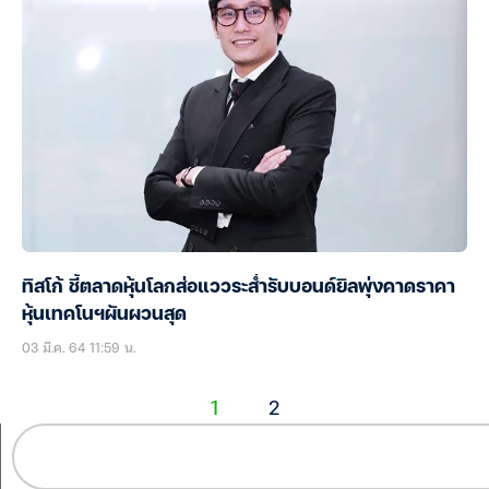
ทิสโก้ ชี้ตลาดหุ้นโลกส่อแววระส่ำรับบอนด์ยิลพุ่งคาดราคา
หุ้นเทคโนฯผันผวนสุด
03 มี.ค. 64 11:59 น.
1
2