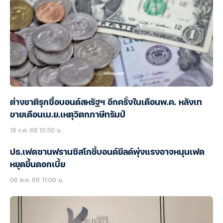
ต่างชาติรุกซื้อบอนด์สหรัฐฯ อีกครั้งในเดือนพ.ค. หลังเท
ขายเดือนเม.ย.เหตุวิตกภาษีทรัมป์
18 ก.ค. 68 10:50 น.
ปธ.เฟดซานฟรานซิสโกชี้บอนด์ยีลด์พุ่งแรงอาจหนุนเฟด
หยุดขึ้นดอกเบี้ย
06 ต.ค. 66 11:06 น.