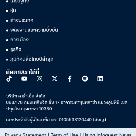
เศรษฐกิจ
หุ้น
ต่างประเทศ
พลังงานและความยั่งยืน
การเมือง
ธุรกิจ
ภูมิทัศน์สื่อไทยปีล่าสุด
ติดตามเราได้ที่
บริษัท ดาต้าเซ็ต จำกัด
888/178 ถนนเพลินจิต ชั้น 17 อาคารมหาทุนพลาซ่า แขวงลุมพินี เขต
ปทุมวัน กรุงเทพฯ 10330
เลขประจำตัวผู้เสียภาษีอากร: 0105533120440 (สนญ.)
Privacy Statement
|
Term of Use
|
Using Infoquest News