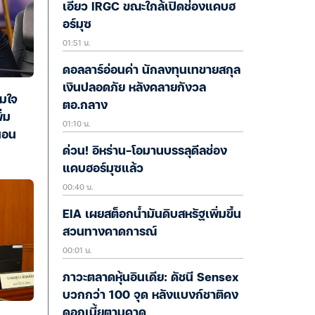
เอี่ยว IRGC ขณะใกล้เปิดช่องแคบฮ
อร์มุซ
01:51 น.
ดอลลาร์อ่อนค่า นักลงทุนเทขายสกุล
เงินปลอดภัย หลังคลายกังวล
มใจ
ตอ.กลาง
่ม
01:10 น.
นอน
ด่วน! อิหร่าน-โอมานบรรลุดีลช่อง
แคบฮอร์มุซแล้ว
00:40 น.
EIA เผยสต็อกน้ำมันดิบสหรัฐเพิ่มขึ้น
สวนทางคาดการณ์
00:01 น.
ภาวะตลาดหุ้นอินเดีย: ดัชนี Sensex
บวกกว่า 100 จุด หลังแบงก์ชาติคง
ดอกเบี้ยตามคาด