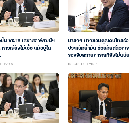
ะขึ้น VAT!! เลขาสภาพัฒน์ฯ
นายกฯ ฝากขอบคุณคนไทยร่ว
การณ์ยังไม่เอื้อ แม้อยู่ใน
ประหยัดน้ำมัน ช่วยดันสต็อกเพิ
ม
รองรับสถานการณ์ที่ยังไม่แน่
9 11:23 น.
08 เม.ย. 69 17:05 น.