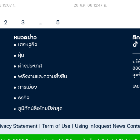
8 13:07 น.
26 ก.พ. 68 12:47 น.
2
3
…
5
หมวดข่าว
ติด
เศรษฐกิจ
หุ้น
บริษ
ต่างประเทศ
888
ลุม
พลังงานและความยั่งยืน
เลข
การเมือง
ธุรกิจ
ภูมิทัศน์สื่อไทยปีล่าสุด
ivacy Statement
|
Term of Use
|
Using Infoquest News Cont