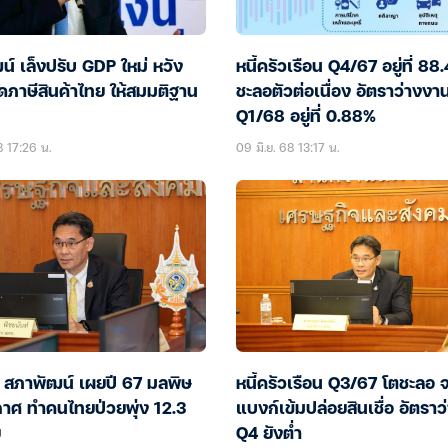
์ เล็งปรับ GDP ใหม่ หวัง
หนี้ครัวเรือน Q4/67 อยู่ที่ 88
ดภาษีสินค้าไทย ให้สมมติฐาน
ชะลอตัวต่อเนื่อง อัตราว่างงา
Q1/68 อยู่ที่ 0.88%
8 17:26 น.
09 มิ.ย. 68 13:17 น.
! สภาพัฒน์ เผยปี 67 มลพิษ
หนี้ครัวเรือน Q3/67 โตชะลอ 
าศ ทำคนไทยป่วยพุ่ง 12.3
แบงก์เข้มปล่อยสินเชื่อ อัตรา
ย
Q4 ยังต่ำ