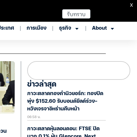
X
รับทราบ
ประเทศ
การเมือง
ธุรกิจ
About
ข่าวล่าสุด
ภาวะตลาดทองคำนิวยอร์ก: ทองปิด
พุ่ง $152.60 รับบอนด์ยีลด์ร่วง-
หวังเจรจาอิหร่านคืบหน้า
06:58 น.
ภาวะตลาดหุ้นลอนดอน: FTSE ปิด
ทวน
บวก 0.1% หุ้น Glencore, Next