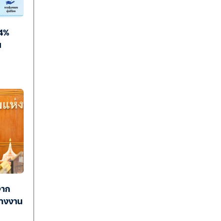
.4%
น
จาก
ว่างงาน