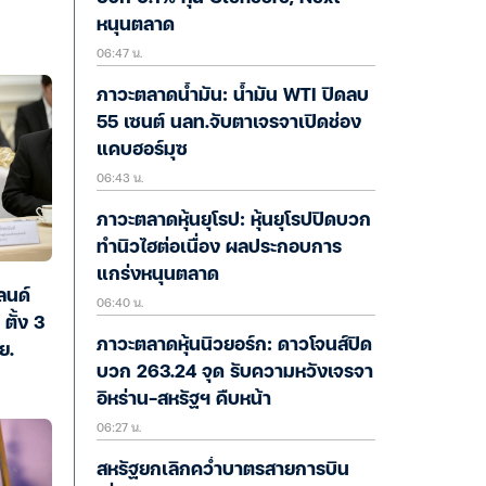
หนุนตลาด
06:47 น.
ภาวะตลาดน้ำมัน: น้ำมัน WTI ปิดลบ
55 เซนต์ นลท.จับตาเจรจาเปิดช่อง
แคบฮอร์มุซ
06:43 น.
ภาวะตลาดหุ้นยุโรป: หุ้นยุโรปปิดบวก
ทำนิวไฮต่อเนื่อง ผลประกอบการ
แกร่งหนุนตลาด
ลนด์
06:40 น.
ตั้ง 3
ภาวะตลาดหุ้นนิวยอร์ก: ดาวโจนส์ปิด
ย.
บวก 263.24 จุด รับความหวังเจรจา
อิหร่าน-สหรัฐฯ คืบหน้า
06:27 น.
สหรัฐยกเลิกคว่ำบาตรสายการบิน