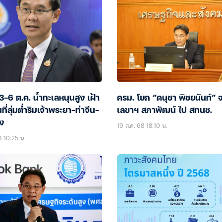
 3-6 ต.ค. น้ำทะเลหนุนสูง เฝ้า
ครม. โยก “ดนุชา พิชยนันท์” 
นที่ลุ่มต่ำริมเจ้าพระยา-ท่าจีน-
เลขาฯ สภาพัฒน์ ไป สทนช.
ง
19 ส.ค. 68 18:10 น.
8 10:25 น.