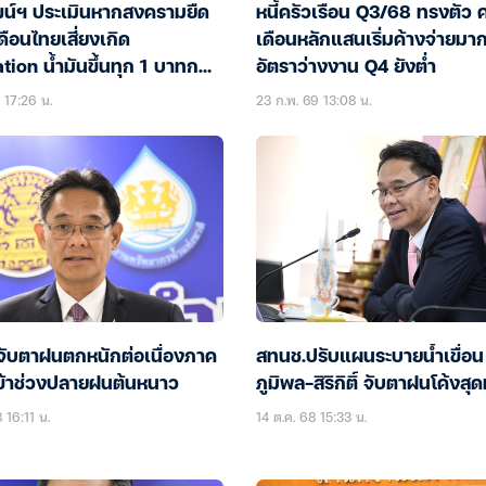
น์ฯ ประเมินหากสงครามยืด
หนี้ครัวเรือน Q3/68 ทรงตัว 
เดือนไทยเสี่ยงเกิด
เดือนหลักแสนเริ่มค้างจ่ายมาก
tion น้ำมันขึ้นทุก 1 บาทกด
อัตราว่างงาน Q4 ยังต่ำ
ง 0.02%
9 17:26 น.
23 ก.พ. 69 13:08 น.
จับตาฝนตกหนักต่อเนื่องภาค
สทนช.ปรับแผนระบายน้ำเขื่อน
เข้าช่วงปลายฝนต้นหนาว
ภูมิพล-สิริกิติ์ จับตาฝนโค้งสุด
 16:11 น.
14 ต.ค. 68 15:33 น.