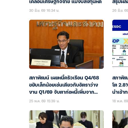
เคลื่อนเศรษฐกิจไทย แม้งบลงทุนหด
สรุปผล
30 มิ.ย. 69 16:34 น.
26 มิ.ย. 6
สภาพัฒน์ เผยหนี้ครัวเรือน Q4/68
สภาพัฒ
ขยับเล็กน้อยเช่นเดียวกับอัตราว่าง
โต 2.8%
งาน Q1/69 จับตาก่อหนี้เพิ่มจาก
นำเข้า
Virtual Bank
แรกในร
25 พ.ค. 69 15:39 น.
18 พ.ค. 6