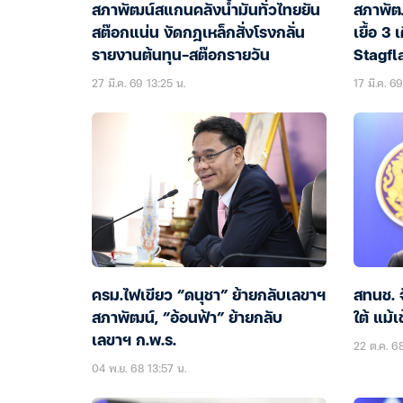
สภาพัฒน์สแกนคลังน้ำมันทั่วไทยยัน
สภาพัฒ
สต๊อกแน่น งัดกฎเหล็กสั่งโรงกลั่น
เยื้อ 3 
รายงานต้นทุน-สต๊อกรายวัน
Stagfla
GDP ล
27 มี.ค. 69 13:25 น.
17 มี.ค. 6
ครม.ไฟเขียว “ดนุชา” ย้ายกลับเลขาฯ
สทนช. 
สภาพัฒน์, “อ้อนฟ้า” ย้ายกลับ
ใต้ แม้
เลขาฯ ก.พ.ร.
22 ต.ค. 68
04 พ.ย. 68 13:57 น.