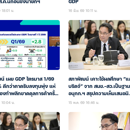
ส.ค.นี้ก่อนชงนายกฯ
GDP
9 18:01 น.
16 มิ.ย. 69 10:11 น.
น์ เผย GDP ไตรมาส 1/69
สภาพัฒน์ เคาะใช้ผลศึกษา “แ
 ดีกว่าคาดรับลงทุนพุ่ง แห่
บริดจ์” จาก สนข.-สว.เป็นฐาน 
ทองทำพลิกขาดดุลการค้าครั้ง
อนุกก.ฯ สรุปความเห็นเสนอมิ.
อบ 14 ไตรมาส
9 10:04 น.
15 พ.ค. 69 16:46 น.