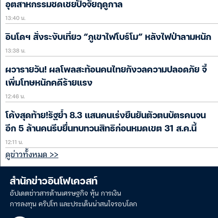
อุตสาหกรรมชดเชยปัจจัยฤดูกาล
13:40 น.
อินโดฯ สั่งระงับเที่ยว “ภูเขาไฟโบร์โม” หลังไฟป่าลามหนัก
13:38 น.
ผวารายวัน! ผลโพลสะท้อนคนไทยกังวลความปลอดภัย จี้
เพิ่มโทษหนักคดีร้ายแรง
12:46 น.
โค้งสุดท้าย!รัฐย้ำ 8.3 แสนคนเร่งยืนยันตัวตนบัตรคนจน
อีก 5 ล้านคนรีบยื่นทบทวนสิทธิก่อนหมดเขต 31 ส.ค.นี้
12:11 น.
ดูข่าวทั้งหมด >>
สำนักข่าวอินโฟเควสท์
อัปเดตข่าวสารด้านเศรษฐกิจ หุ้น การเงิน
การลงทุน คริปโท และประเด็นน่าสนใจรอบโลก