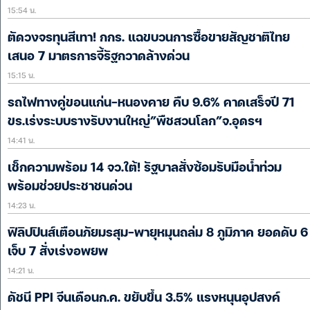
15:54 น.
ตัดวงจรทุนสีเทา! กกร. แฉขบวนการซื้อขายสัญชาติไทย
เสนอ 7 มาตรการจี้รัฐกวาดล้างด่วน
15:15 น.
รถไฟทางคู่ขอนแก่น-หนองคาย คืบ 9.6% คาดเสร็จปี 71
ขร.เร่งระบบรางรับงานใหญ่”พืชสวนโลก”จ.อุดรฯ
14:41 น.
เช็กความพร้อม 14 จว.ใต้! รัฐบาลสั่งซ้อมรับมือน้ำท่วม
พร้อมช่วยประชาชนด่วน
14:23 น.
ฟิลิปปินส์เตือนภัยมรสุม-พายุหมุนถล่ม 8 ภูมิภาค ยอดดับ 6
เจ็บ 7 สั่งเร่งอพยพ
14:21 น.
ดัชนี PPI จีนเดือนก.ค. ขยับขึ้น 3.5% แรงหนุนอุปสงค์