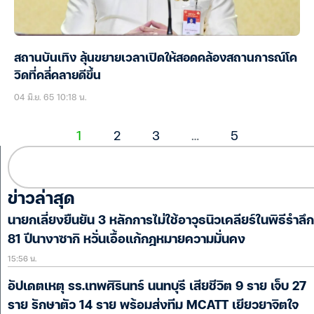
สถานบันเทิง ลุ้นขยายเวลาเปิดให้สอดคล้องสถานการณ์โค
วิดที่คลี่คลายดีขึ้น
04 มิ.ย. 65 10:18 น.
1
2
3
…
5
ข่าวล่าสุด
นายกเลี่ยงยืนยัน 3 หลักการไม่ใช้อาวุธนิวเคลียร์ในพิธีรำลึก
81 ปีนางาซากิ หวั่นเอื้อแก้กฎหมายความมั่นคง
15:56 น.
อัปเดตเหตุ รร.เทพศิรินทร์ นนทบุรี เสียชีวิต 9 ราย เจ็บ 27
ราย รักษาตัว 14 ราย พร้อมส่งทีม MCATT เยียวยาจิตใจ